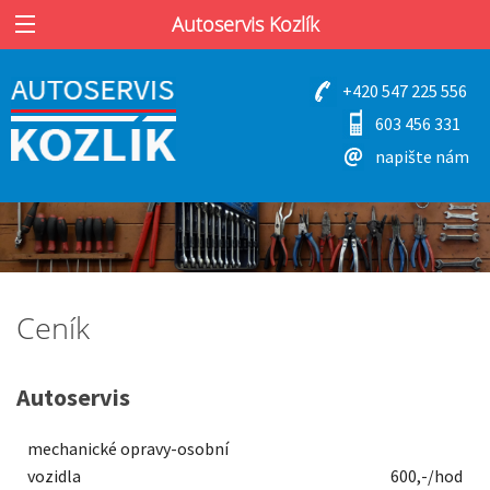
Autoservis Kozlík
+420 547 225 556
603 456 331
napište nám
Ceník
Autoservis
mechanické opravy-osobní
vozidla
600,-/hod