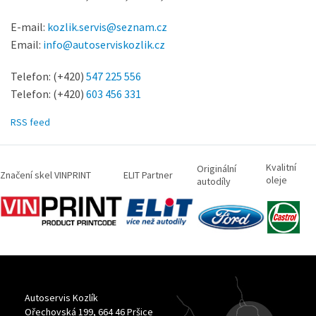
E-mail:
kozlik.servis@seznam.cz
Email:
info@autoserviskozlik.cz
Telefon: (+420)
547 225 556
Telefon: (+420)
603 456 331
RSS feed
Kvalitní
Originální
Značení skel VINPRINT
ELIT Partner
oleje
autodíly
Autoservis Kozlík
Ořechovská 199, 664 46 Pršice