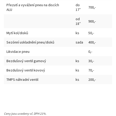
Přezutí a vyvážení pneu na discích
do
700,-
ALU
17″
od
900,-
18″
Mytí kol/disků
ks
50,-
Sezónní uskladnění pneu/disků
sada
400,-
Likvidace pneu
0,-
Bezdušový ventil gumový
ks
30,-
Bezdušový ventil kovový
ks
70,-
TMPS náhradní ventil
ks
200,-
Ceny jsou uvedeny vč. DPH 21%.