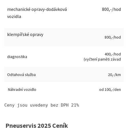
mechanické opravy-dodávková
800,-/hod
vozidla
klempířské opravy
800,-/hod
400,-/hod
diagnostika
(vyčtení paměti závad
Odtahová služba
20,-/km
Náhradní vozidlo
od 100,-/den
Ceny jsou uvedeny bez DPH 21%

Pneuservis 2025 Ceník