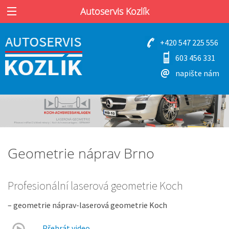
Autoservis Kozlík
+420 547 225 556
603 456 331
napište nám
Geometrie náprav Brno
Profesionální laserová geometrie Koch
– geometrie náprav-laserová geometrie Koch
Přehrát video