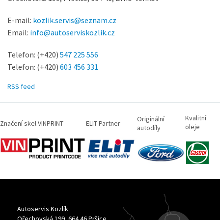
E-mail:
kozlik.servis@seznam.cz
Email:
info@autoserviskozlik.cz
Telefon: (+420)
547 225 556
Telefon: (+420)
603 456 331
RSS feed
Kvalitní
Originální
Značení skel VINPRINT
ELIT Partner
oleje
autodíly
Autoservis Kozlík
Ořechovská 199, 664 46 Pršice