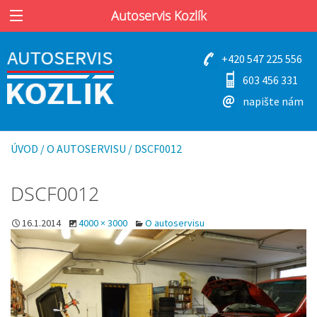
Autoservis Kozlík
+420 547 225 556
603 456 331
napište nám
ÚVOD
/
O AUTOSERVISU
/
DSCF0012
DSCF0012
16.1.2014
4000 × 3000
O autoservisu