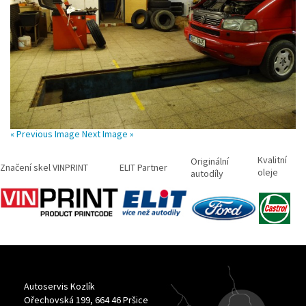
« Previous Image
Next Image »
Kvalitní
Originální
Značení skel VINPRINT
ELIT Partner
oleje
autodíly
Autoservis Kozlík
Ořechovská 199, 664 46 Pršice