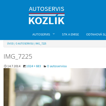
AUTOSERVIS
STK A EMISE
ODTAHOVÁ S
ÚVOD
/
O AUTOSERVISU
/
IMG_7225
AUTOSERVIS
IMG_7225
PNEUSERVIS
14.7.2014
1024 × 683
O autoservisu
GEOMETRIE NÁPRAV
VÝMĚNA OLEJE V AUTOMATICKÉ PŘEVODOVCE
KLIMATIZACE
DIAGNOSTIKA