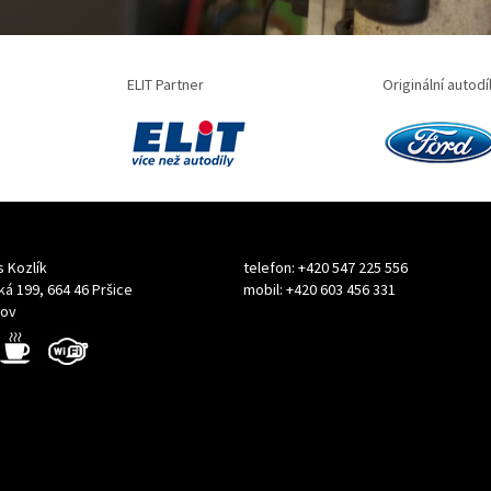
ELIT Partner
Originální autodí
s Kozlík
telefon: +420 547 225 556
á 199, 664 46 Pršice
mobil: +420 603 456 331
kov