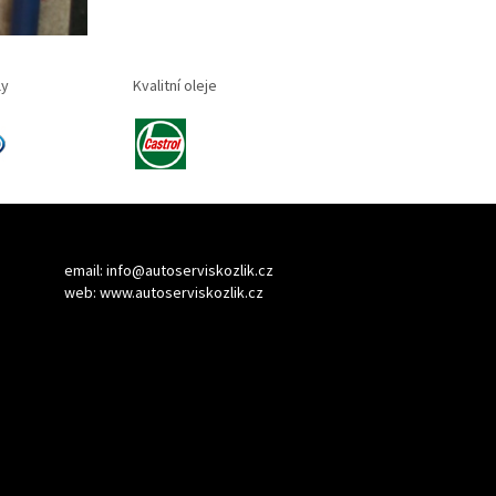
ly
Kvalitní oleje
email:
info@autoserviskozlik.cz
web:
www.autoserviskozlik.cz