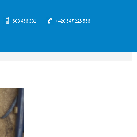
603 456 331
+420 547 225 556