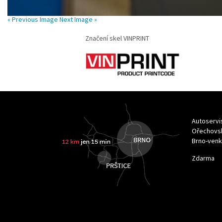
« Previous Image
Next Image »
Značení skel VINPRINT
Autoservi
Ořechovsk
Brno-ven
Zdarma