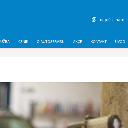
napište nám
LUŽBA
CENÍK
O AUTOSERVISU
AKCE
KONTAKT
ÚVOD