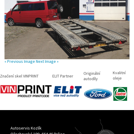
« Previous Image
Next Image »
Kvalitní
Originální
Značení skel VINPRINT
ELIT Partner
oleje
autodíly
Autoservis Kozlík
Ořechovská 199, 664 46 Pršice