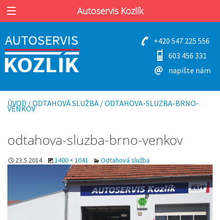
Autoservis Kozlík
+420 547 225 556
603 456 331
napište nám
ÚVOD
/
ODTAHOVÁ SLUŽBA
/
ODTAHOVA-SLUZBA-BRNO-
VENKOV
odtahova-sluzba-brno-venkov
23.5.2014
1400 × 1041
Odtahová služba