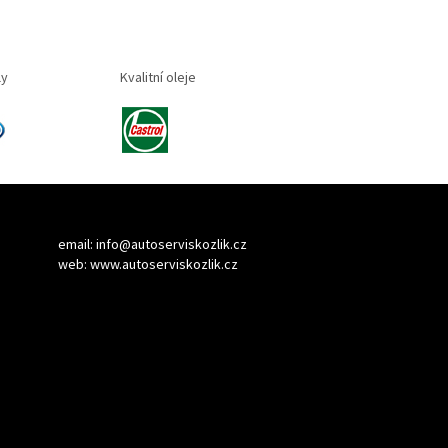
ly
Kvalitní oleje
email:
info@autoserviskozlik.cz
web:
www.autoserviskozlik.cz