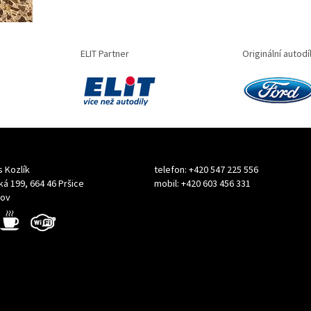
ELIT Partner
Originální autodí
s Kozlík
telefon: +420 547 225 556
á 199, 664 46 Pršice
mobil: +420 603 456 331
kov