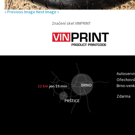
« Previous Image
Next Image »
Značení skel VINPRINT
Autoservi
Ořechovsk
Brno-ven
Zdarma