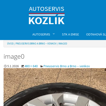
AUTOSERVIS
STK A EMISE
ODTAHOVÁ S
ÚVOD
/
PNEUSERVIS BRNO A BRNO – VENKOV
/
IMAGE0
AUTOSERVIS
image0
PNEUSERVIS
5.1.2026
480 × 640
Pneuservis Brno a Brno – venkov
GEOMETRIE NÁPRAV
VÝMĚNA OLEJE V AUTOMATICKÉ PŘEVODOVCE
KLIMATIZACE
DIAGNOSTIKA